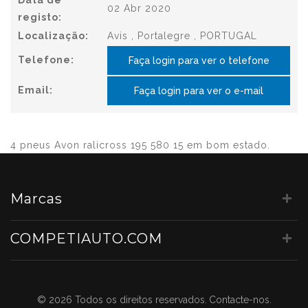
Data de
02 Abr 2020
registo:
Localização:
Avis , Portalegre , PORTUGAL
Telefone:
Faça login para ver o telefone
Email:
Faça login para ver o e-mail
4 pneus Avon ralicross 195 580 15 em bom estado.
Marcas
COMPETIAUTO.COM
© 2026 Todos os direitos reservados.
Contacte-nos.