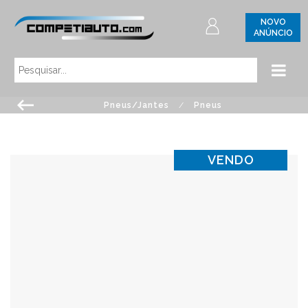
NOVO
ANÚNCIO
Pneus/Jantes
/
Pneus
VENDO