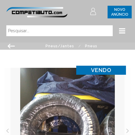
NOVO
ANÚNCIO
Pneus/Jantes
/
Pneus
VENDO