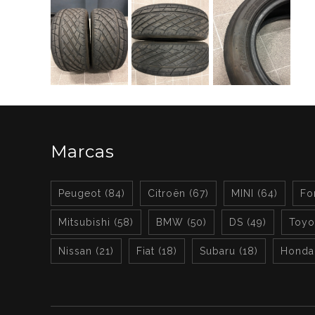
Marcas
Peugeot (84)
Citroën (67)
MINI (64)
Fo
Mitsubishi (58)
BMW (50)
DS (49)
Toyot
Nissan (21)
Fiat (18)
Subaru (18)
Honda 