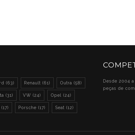
COMPET
Desde 2004 a 
rd (63)
Renault (61)
Outra (58)
peças de com
a (31)
VW (24)
Opel (24)
(17)
Porsche (17)
Seat (12)