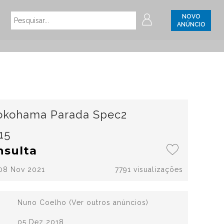
NOVO
ANÚNCIO
okohama Parada Spec2
15
nsulta
 08 Nov 2021
7791 visualizações
Nuno Coelho
(Ver outros anúncios)
05 Dez 2018