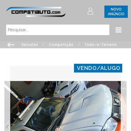
NOVO
ANÚNCIO
Veículos
/
Competição
/
Todo-o-Terreno
VENDO/ALUGO