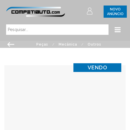
NOVO
ANÚNCIO
Peças
/
Mecânica
/
Outros
VENDO