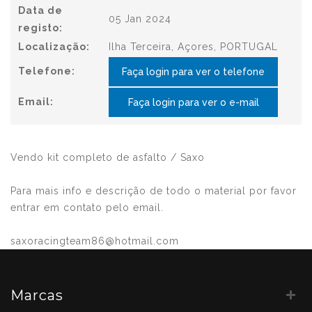
Data de
05 Jan 2024
registo:
Localização:
Ilha Terceira, Açores, PORTUGAL
Telefone:
Faça login para ver o telefone
Email:
Faça login para ver o e-mail
Vendo kit completo de asfalto / Saxo
Para mais info e descrição de todo o material por favor
entrar em contato pelo email.
saxoracingteam86@hotmail.com
Marcas