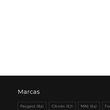
Marcas
Peugeot (84)
Citroën (67)
MINI (64)
Fo