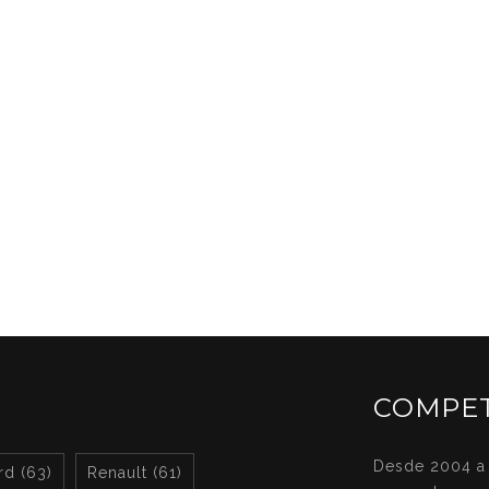
COMPET
Desde 2004 a 
rd (63)
Renault (61)