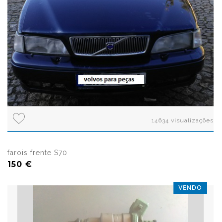
14634 visualizações
farois frente S70
150 €
VENDO