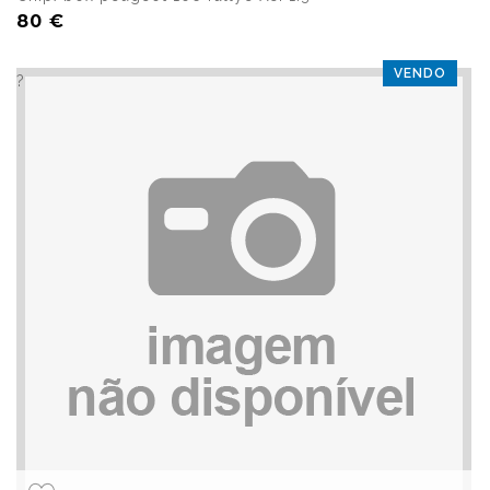
80 €
VENDO
?>