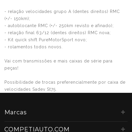
- relação velocidades grupo A (dentes direitos) RMC
(+/- 150km);
- autoblocante RMC (+/- 250km revisto e afinado);
- relação final 63/12 (dentes direitos) RMC nova;
- Kit quick shift PureMotorSport novo;
- rolamentos todos novos.
Vai com transmissões e mais caixas de série para
peças!
Possibilidade de trocas preferencialmente por caixa de
velocidades Sadev St75.
Marcas
COMPETIAUTO.COM