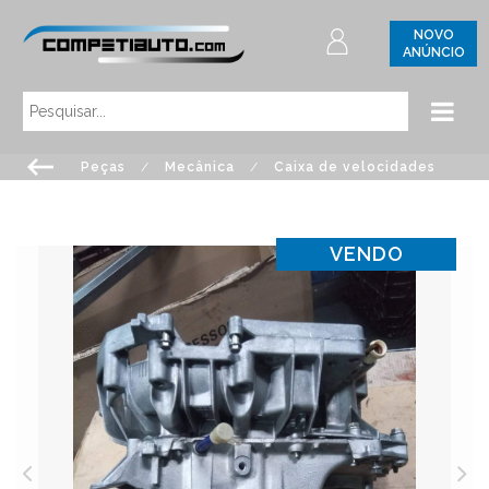
NOVO
ANÚNCIO
Peças
/
Mecânica
/
Caixa de velocidades
VENDO