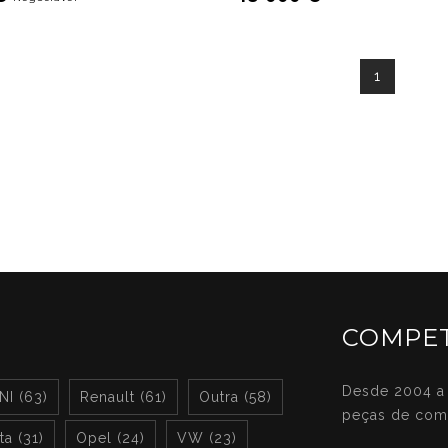
1
COMPET
Desde 2004 a 
NI (63)
Renault (61)
Outra (58)
peças de com
a (31)
Opel (24)
VW (23)