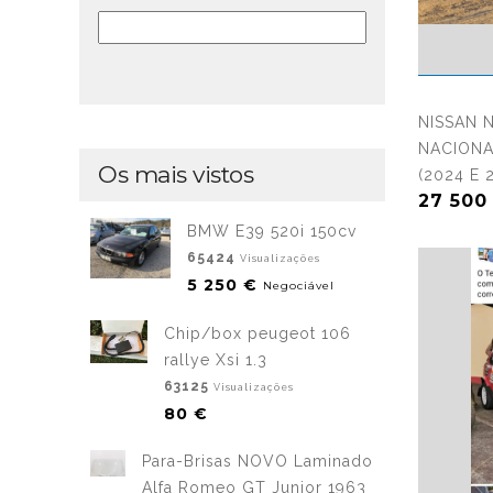
NISSAN 
NACIONA
Os mais vistos
(2024 E 
27 500
BMW E39 520i 150cv
65424
Visualizações
5 250 €
Negociável
Chip/box peugeot 106
rallye Xsi 1.3
63125
Visualizações
80 €
Para-Brisas NOVO Laminado
Alfa Romeo GT Junior 1963