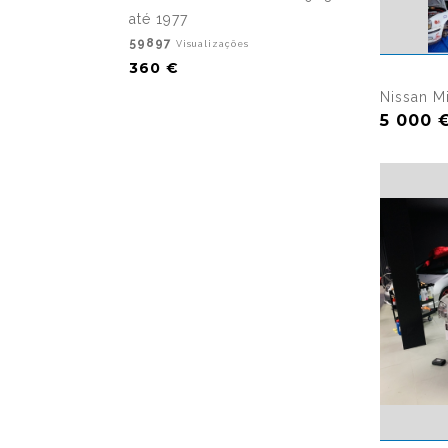
até 1977
59897
Visualizações
360 €
Nissan M
5 000 