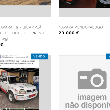
184 visualizações
5903 vis
NAVARA T9 – BICAMPEÃ
NAVARA VENDO/ALUGO
20 000 €
L DE TODO-O-TERRENO
2025)
 €
VENDO
?>