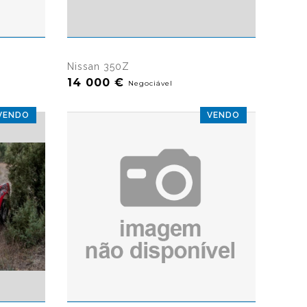
sualizações
11410 visualizações
Nissan 350Z
14 000 €
Negociável
VENDO
VENDO
?>