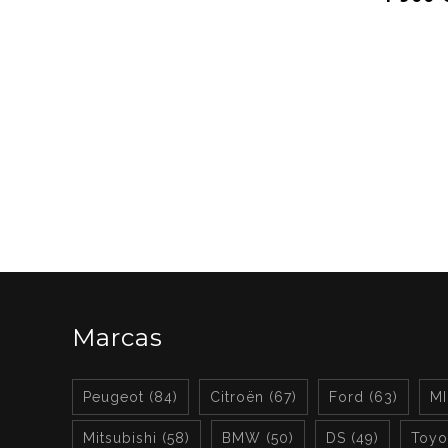
Marcas
Peugeot (84)
Citroën (67)
Ford (63)
MI
Mitsubishi (58)
BMW (50)
DS (49)
Toyot