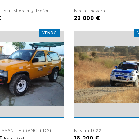
14018 visualizações
13225 vis
issan Micra 1.3 Troféu
Nissan navara
€
22 000 €
VENDO
19316 visualizações
23120 vis
ISSAN TERRANO 1 D21
Navara D 22
 €
18 000 €
Negociável