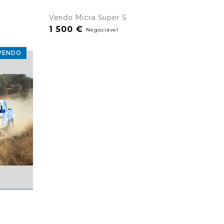
ualizações
17416 visualizações
Vendo Micra Super S
1 500 €
Negociável
VENDO
ualizações