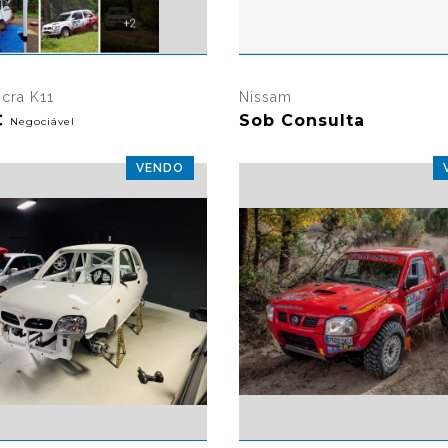
7772 visualizações
7348 vi
icra K11
Nissam
€
Sob Consulta
Negociável
VENDO