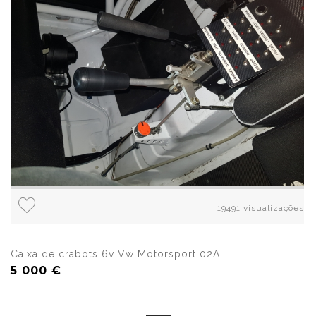
19491 visualizações
Caixa de crabots 6v Vw Motorsport 02A
5 000 €